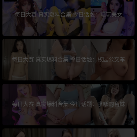
每日大赛 真实爆料合集 今日话题：电玩美女
每日大赛 真实爆料合集 今日话题：校园公交车
每日大赛 真实爆料合集 今日话题：嗲嗲的台妹