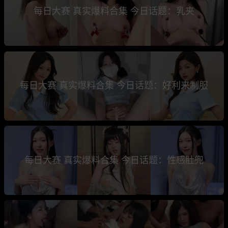
每日大赛 真实爆料合集 今日话题：乳夹
每日大赛 真实爆料合集 今日话题：好利来制服
每日大赛 真实爆料合集 今日话题：性感肚兜