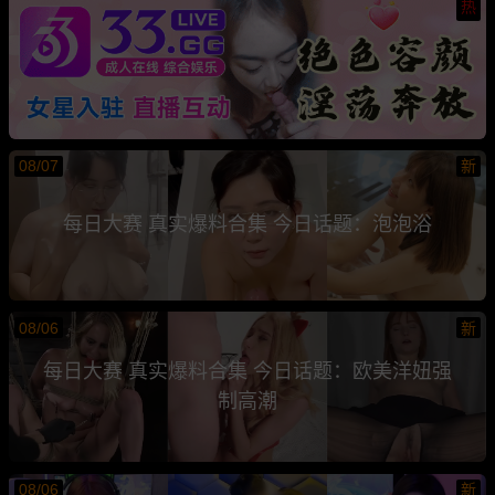
热
08/07
新
每日大赛 真实爆料合集 今日话题：泡泡浴
08/06
新
每日大赛 真实爆料合集 今日话题：欧美洋妞强
制高潮
08/06
新