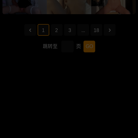
1
2
3
...
18
跳转至
页
GO