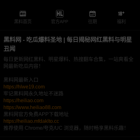
黑料首页
官方APP
往期
福利
黑料网 - 吃瓜爆料圣地 | 每日揭秘网红黑料与明星
丑闻
每日更新网红黑料、明星爆料、热搜翻车合集，一站爽看全
网最新吃瓜内容！
黑料网最新入口
https://hlwe19.com
牢记黑料网永久地址不迷路
https://heiliao.com
https://www.heiliao88.com
黑料网官方免费APP下载地址
https://heiliao.mfdaklto.cc
推荐使用 Chrome/夸克/UC 浏览器，随时畅享黑料乐趣！